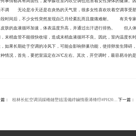
任何事情都具有两面性，夏季躲在室内吹空调也危害着女性身体的健康。
经不调 无论是冷天还是在炎热的天气里，很多女性喜欢吹着空调享受那
一段时间后，不少女性突然发现自己月经紊乱而且腹痛难耐。 有关专家
体皮肤的血液循环加速，体表温度升高，并通过出汗进行排热。 但人体
间，末梢血管不能很快收缩，造成末梢血液循环不良。因此，室内温度长
性，如果长期处于空调的冷风下，可能会影响卵巢功能，使排卵发生障碍
这种情况，首先，要把室温定在26℃左右。其次，开空调时，最容易冷的
。
一篇：
桂林长虹空调涓婇棬鏈嶅姟濡備綍鏀惰垂浠锋牸#PH200空调价格故障代码的含义及其解决方法
下一篇：