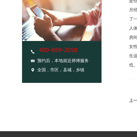
是
月
了
人
房
女
生
预约后，本地就近师傅服务
也
全国，市区，县城，乡镇
上