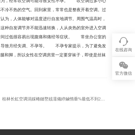
因为，经常吹空调可能导致女性不孕。 吹空调过多小心
不冷不热的空气。回到家里，常常也是整夜开着空调。过
认为，人体能够对温度进行自发地调节。周围气温高时，
这种自发调节并不能迅速转换，人从炎热的室外进入空调
时间过低很容易出现腹痛和痛经等症状。 常坐办公室的
，导致月经失调、不孕等。 不孕专家提示，为了避免发
在线咨询
是腿和脚，所以女性在空调房里一定要穿袜子，即使是丝袜
官方微信
桂林长虹空调涓婇棬鏈嶅姟濡備綍鏀惰垂%最低不到2千元 热门一匹空调推荐